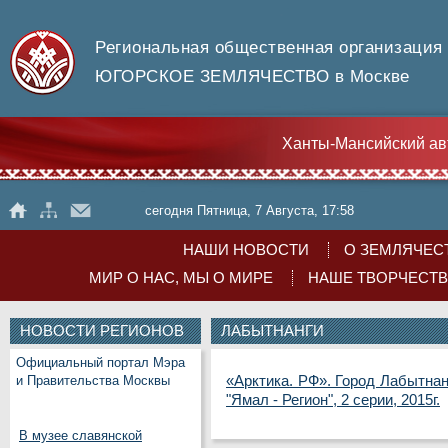
Региональная общественная организация
ЮГОРСКОЕ ЗЕМЛЯЧЕСТВО в Москве
Ханты-Мансийский ав
сегодня Пятница, 7 Августа, 17:58
НАШИ НОВОСТИ
О ЗЕМЛЯЧЕС
МИР О НАС, МЫ О МИРЕ
НАШЕ ТВОРЧЕСТ
НОВОСТИ РЕГИОНОВ
ЛАБЫТНАНГИ
Официальный портал Мэра
«Арктика. РФ». Город Лабытна
и Правительства Москвы
"Ямал - Регион", 2 серии, 2015г.
В музее славянской