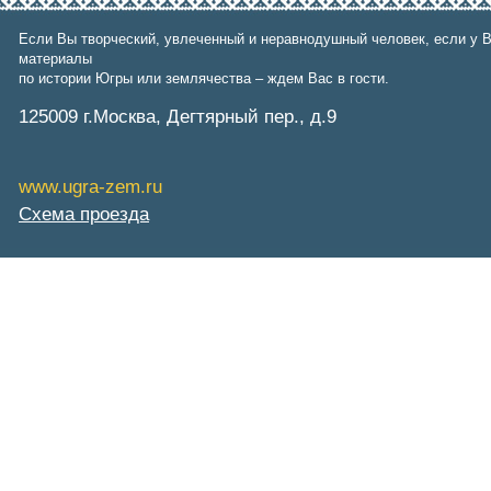
Фонд им. В.И.Муравленко
Фонд им. Б.Е.Щербины
Если Вы творческий, увлеченный и неравнодушный человек, если у В
АКМНСС и ДВ РФ
материалы
Национальная служба
по истории Югры или землячества – ждем Вас в гости.
мониторинга
Клуб регионов
125009 г.Москва, Дегтярный пер., д.9
РИА ФедералПресс
Arctic info
ГТРК «Ямал-Регион»
www.ugra-zem.ru
"Тюмень медиа"
"Красный Север"
Схема проезда
"Север - наш!"
"Север - Пресс"
ИА "Тюменская линия"
"Тюменская область сегодня"
"Тюменские известия"
"Новости Югры"
РИЦ "Югра"
BarentsObserver.com
На Западе Москвы. Проспект
Вернадского