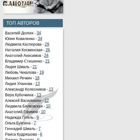
ТОП АВТОРОВ
Василий Долгих -
34
Юлия Коваленко -
34
Людмила Касперова -
29
Наталия Косминская -
26
Анатолий Анисимов -
24
Владимир Стешенко -
21
Лидия Шмаль -
21
Любовь Чекалова -
19
Михаил Речкин -
18
Лидия Уланова -
13
Александр Колесников -
13
Вера Кубочкина -
13
Алексей Василишин -
12
Людмила Бялковская -
10
Анатолий Ефимов -
10
Надежда Гугель -
9
Ольга Буксина -
7
Геннадий Шмаль -
7
Раиса Кудряшова -
6