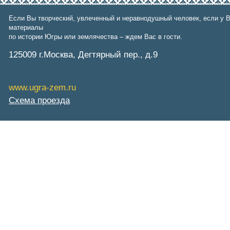
Фонд им. В.И.Муравленко
Фонд им. Б.Е.Щербины
Если Вы творческий, увлеченный и неравнодушный человек, если у В
АКМНСС и ДВ РФ
материалы
Национальная служба
по истории Югры или землячества – ждем Вас в гости.
мониторинга
Клуб регионов
125009 г.Москва, Дегтярный пер., д.9
РИА ФедералПресс
Arctic info
ГТРК «Ямал-Регион»
www.ugra-zem.ru
"Тюмень медиа"
"Красный Север"
Схема проезда
"Север - наш!"
"Север - Пресс"
ИА "Тюменская линия"
"Тюменская область сегодня"
"Тюменские известия"
"Новости Югры"
РИЦ "Югра"
BarentsObserver.com
На Западе Москвы. Проспект
Вернадского