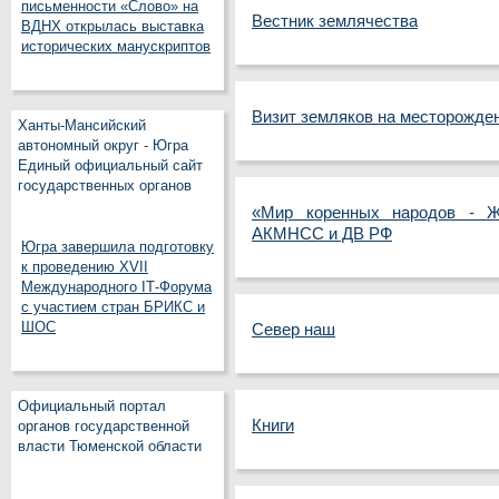
письменности «Слово» на
Вестник землячества
ВДНХ открылась выставка
исторических манускриптов
Визит земляков на месторожден
Ханты-Мансийский
автономный округ - Югра
Единый официальный сайт
государственных органов
«Мир коренных народов - Ж
АКМНСС и ДВ РФ
Югра завершила подготовку
к проведению XVII
Международного IT‑Форума
с участием стран БРИКС и
ШОС
Север наш
Официальный портал
Книги
органов государственной
власти Тюменской области