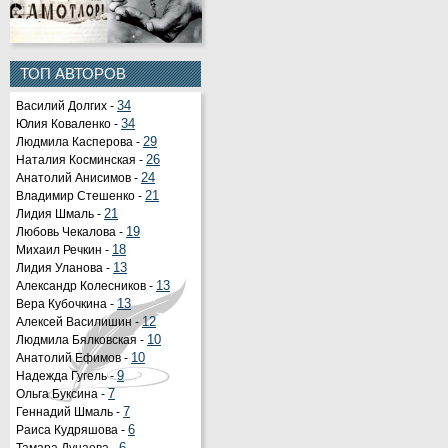
ТОП АВТОРОВ
Василий Долгих -
34
Юлия Коваленко -
34
Людмила Касперова -
29
Наталия Косминская -
26
Анатолий Анисимов -
24
Владимир Стешенко -
21
Лидия Шмаль -
21
Любовь Чекалова -
19
Михаил Речкин -
18
Лидия Уланова -
13
Александр Колесников -
13
Вера Кубочкина -
13
Алексей Василишин -
12
Людмила Бялковская -
10
Анатолий Ефимов -
10
Надежда Гугель -
9
Ольга Буксина -
7
Геннадий Шмаль -
7
Раиса Кудряшова -
6